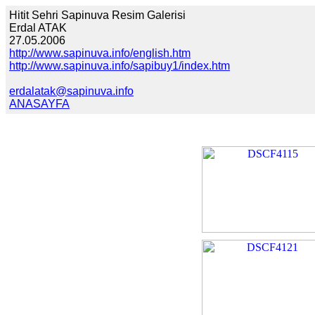
Hitit Sehri Sapinuva Resim Galerisi
Erdal ATAK
27.05.2006
http://www.sapinuva.info/english.htm
http://www.sapinuva.info/sapibuy1/index.htm
erdalatak@sapinuva.info
ANASAYFA