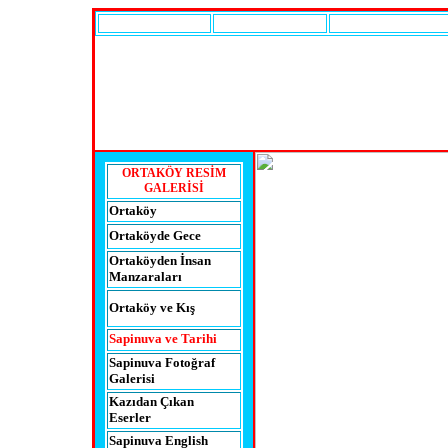
A
NASAYFA
İLÇENİN TARİHİ
EKONOMİK DURU
ORTAKÖY RESİM
GALERİSİ
Ortaköy
Ortaköyde
Gece
Ortaköyden
İnsan
Manzaraları
Ortaköy ve Kış
Sapinuva
ve Tarihi
Sapinuva
Fotoğraf
Galerisi
Kazıdan Çıkan
Eserler
Sapinuva
English