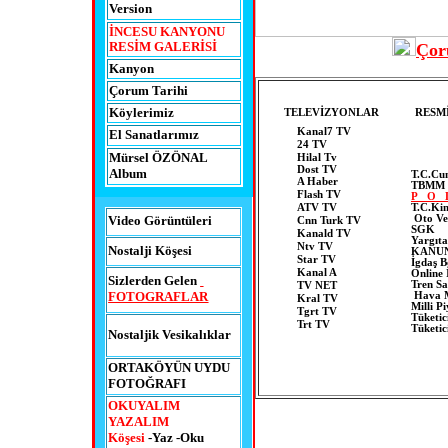
Version
İNCESU KANYONU
RESİM GALERİSİ
Çor
Kanyon
Çorum Tarihi
Köyler
imiz
TELEVİZYONLAR
RESM
Kanal7 TV
El Sanatlarımız
24 TV
Mürsel ÖZÖNAL
Hilal Tv
Dost TV
Album
T.C.Cu
A Haber
TBMM
Flash TV
P O 
ATV TV
T.C.Ki
Oto Ve
Video Görüntüleri
Cnn Turk TV
SGK
Kanald TV
Yargıta
Ntv TV
Nostalji Köşesi
KANUN
Star TV
İgdaş B
Kanal A
Online 
Sizlerden Gelen
Tren Sa
TV NET
FOTOGRAFLAR
Hava M
Kral TV
Milli P
Tgrt TV
Tüketi
Trt TV
Tüketic
Nostaljik Vesikalıklar
ORTAKÖYÜN UYDU
FOTOĞRAFI
OKUYALIM
YAZALIM
Köşesi
-Yaz -Oku