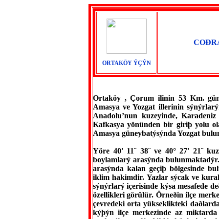
COÐR
ORTAKÖY ÝÇÝN
Ortaköy , Çorum ilinin 53 Km. gün
Amasya ve Yozgat illerinin sýnýrlar
Anadolu’nun kuzeyinde, Karadeniz
Kafkasya yönünden bir giriþ yolu ol
Amasya güneybatýsýnda Yozgat bulu
Yöre 40' 11¨ 38¨ ve 40° 27' 21¨ kuz
boylamlarý arasýnda bulunmaktadýr. 
arasýnda kalan geçiþ bölgesinde bul
iklim hakimdir. Yazlar sýcak ve kura
sýnýrlarý içerisinde kýsa mesafede de
özellikleri görülür. Örneðin ilçe me
çevredeki orta yükseklikteki daðlar
kýþýn ilçe merkezinde az miktarda