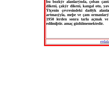
bu bozkýr alanlarýnda, çoban çant
dikeni, çakýr dikeni, kangal otu, yav
Ýlçenin çevresindeki daðlýk alan
artmasýyla, meþe ve çam ormanlarý
1950 lerden sonra tarla açmak ve
edilmiþtir.
amaç güdülmemektedir.
erdal