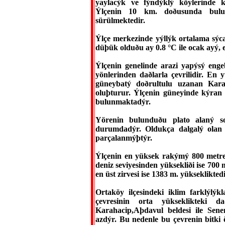
yaylacýk ve fýndýklý köylerinde
Ýlçenin 10 km. doðusunda bulun
sürülmektedir.
Ýlçe merkezinde yýllýk ortalama sýc
düþük olduðu ay 0.8 °C ile ocak ayý, e
Ýlçenin genelinde arazi yapýsý enge
yönlerinden daðlarla çevrilidir. E
güneybatý doðrultulu uzanan Kara
oluþturur. Ýlçenin güneyinde kýran d
bulunmaktadýr.
Yörenin bulunduðu plato alaný s
durumdadýr. Oldukça dalgalý olan b
parçalanmýþtýr.
Ýlçenin en yüksek rakýmý 800 metre
deniz seviyesinden yüksekliði ise 70
en üst zirvesi ise 1383 m. yüksekliktedi
Ortaköy ilçesindeki iklim farklýlýkl
çevresinin orta yükseklikteki d
Karahacip,Aþdavul beldesi ile Sen
azdýr. Bu nedenle bu çevrenin bitki 