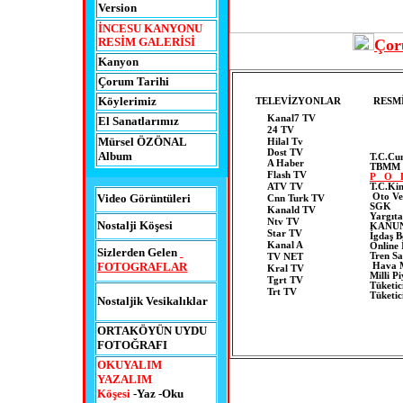
Version
İNCESU KANYONU
RESİM GALERİSİ
Çor
Kanyon
Çorum Tarihi
Köyler
imiz
TELEVİZYONLAR
RESM
Kanal7 TV
El Sanatlarımız
24 TV
Mürsel ÖZÖNAL
Hilal Tv
Dost TV
Album
T.C.Cu
A Haber
TBMM
Flash TV
P O 
ATV TV
T.C.Ki
Oto Ve
Video Görüntüleri
Cnn Turk TV
SGK
Kanald TV
Yargıta
Ntv TV
Nostalji Köşesi
KANUN
Star TV
İgdaş B
Kanal A
Online 
Sizlerden Gelen
Tren Sa
TV NET
FOTOGRAFLAR
Hava M
Kral TV
Milli P
Tgrt TV
Tüketi
Trt TV
Tüketic
Nostaljik Vesikalıklar
ORTAKÖYÜN UYDU
FOTOĞRAFI
OKUYALIM
YAZALIM
Köşesi
-Yaz -Oku