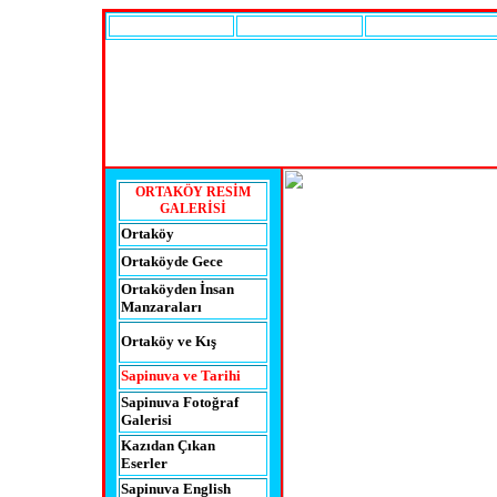
A
NASAYFA
İLÇENİN TARİHİ
EKONOMİK DURU
ORTAKÖY RESİM
GALERİSİ
Ortaköy
Ortaköyde
Gece
Ortaköyden
İnsan
Manzaraları
Ortaköy ve Kış
Sapinuva
ve Tarihi
Sapinuva
Fotoğraf
Galerisi
Kazıdan Çıkan
Eserler
Sapinuva
English