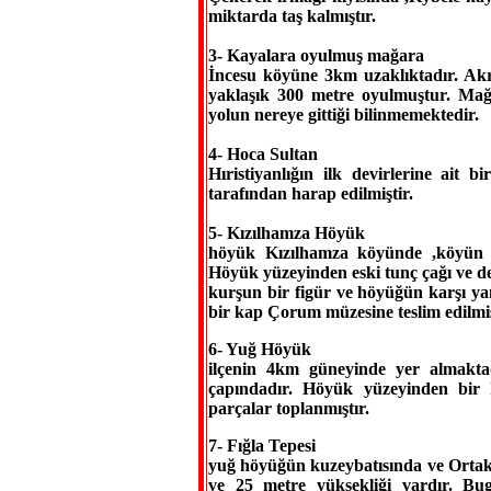
miktarda taş kalmıştır.
3- Kayalara oyulmuş mağara
İncesu köyüne 3km uzaklıktadır. Ak
yaklaşık 300 metre oyulmuştur. Mağ
yolun nereye gittiği bilinmemektedir.
4- Hoca Sultan
Hıristiyanlığın ilk devirlerine ait bi
tarafından harap edilmiştir.
5- Kızılhamza Höyük
höyük Kızılhamza köyünde ,köyün ort
Höyük yüzeyinden eski tunç çağı ve d
kurşun bir figür ve höyüğün karşı ya
bir kap Çorum müzesine teslim edilmiş
6- Yuğ Höyük
ilçenin 4km güneyinde yer almakta
çapındadır. Höyük yüzeyinden bir I
parçalar toplanmıştır.
7- Fığla Tepesi
yuğ höyüğün kuzeybatısında ve Ortaköy
ve 25 metre yüksekliği vardır. Bu