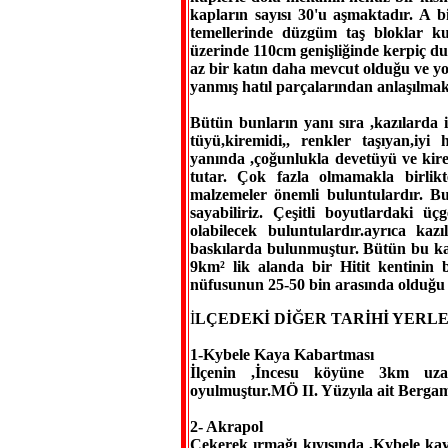
kapların sayısı 30'u aşmaktadır. A 
temellerinde düzgüm taş bloklar kul
üzerinde 110cm genişliğinde kerpiç du
az bir katın daha mevcut olduğu ve yoğu
yanmış hatıl parçalarından anlaşılmak
Bütün bunların yanı sıra ,kazılarda i
tüyü,kiremidi,, renkler taşıyan,iyi
yanında ,çoğunlukla devetüyü ve kirem
tutar. Çok fazla olmamakla birlikt
malzemeler önemli buluntulardır. B
sayabiliriz. Çeşitli boyutlardaki üç
olabilecek buluntulardır.ayrıca kazı
baskılarda bulunmuştur. Bütün bu ka
9km² lik alanda bir Hitit kentinin
nüfusunun 25-50 bin arasında olduğu 
İ
LÇEDEKİ DİĞER TARİHİ YERL
1-Kybele Kaya Kabartması
İlçenin ,İncesu köyüne 3km uzak
oyulmuştur.MÖ II. Yüzyıla ait Bergama
2- Akrapol
Çekerek ırmağı kıyısında ,Kybele ka