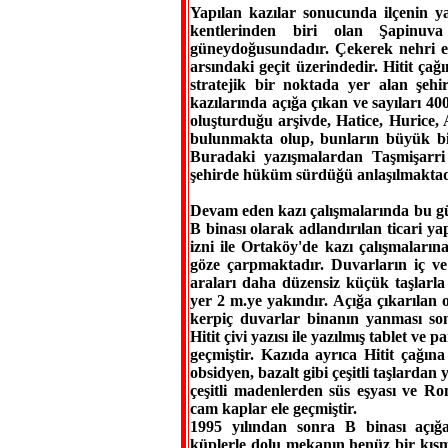
Yapılan kazılar sonucunda ilçenin ya
kentlerinden biri olan Şapinuv
güneydoğusundadır. Çekerek nehri et
arsındaki geçit üzerindedir. Hitit ç
stratejik bir noktada yer alan şehi
kazılarında açığa çıkan ve sayıları 400
oluşturduğu arşivde, Hatice, Hurice, A
bulunmakta olup, bunların büyük bir
Buradaki yazışmalardan Taşmişarri 
şehirde hüküm sürdüğü anlaşılmaktad
Devam eden kazı çalışmalarında bu gün
B binası olarak adlandırılan ticari yap
izni ile Ortaköy'de kazı çalışmalarına
göze çarpmaktadır. Duvarların iç ve
araları daha düzensiz küçük taşlarla
yer 2 m.ye yakındır. Açığa çıkarılan 
kerpiç duvarlar binanın yanması s
Hitit çivi yazısı ile yazılmış tablet ve 
geçmiştir. Kazıda ayrıca Hitit çağın
obsidyen, bazalt gibi çeşitli taşlardan
çeşitli madenlerden süs eşyası ve Ro
cam kaplar ele geçmiştir.
1995 yılından sonra B binası açığa
küplerle dolu mekanın henüz bir kısm