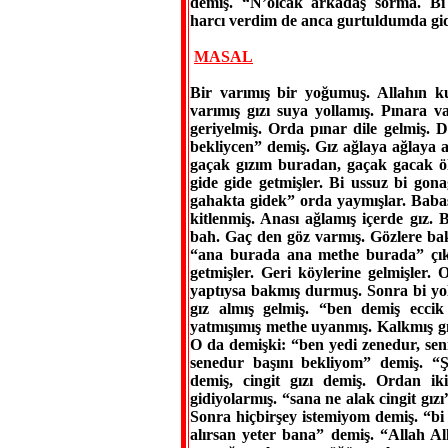
demiş. “N’olcak arkadaş sorma. 
harcı verdim de anca gurtuldumda gi
MASAL
Bir varımış bir yoğumuş. Allahın 
varımış gızı suya yollamış. Pınara v
geriyelmiş. Orda pınar dile gelmiş. 
bekliycen” demiş. Gız ağlaya ağlaya 
gaçak gızım buradan, gaçak gacak ö
gide gide getmişler. Bi ussuz bi gon
gahakta gidek” orda yaymışlar. Babas
kitlenmiş. Anası ağlamış içerde gız.
bah. Gaç den göz varmış. Gözlere bak
“ana burada ana methe burada” çıka
getmişler. Geri köylerine gelmişler.
yaptıysa bakmış durmuş. Sonra bi yo
gız almış gelmiş. “ben demiş ecci
yatmışımış methe uyanmış. Kalkmış gız
O da demişki: “ben yedi zenedur, sen
senedur başını bekliyom” demiş. “
demiş, cingit gızı demiş. Ordan ik
gidiyolarmış. “sana ne alak cingit gı
Sonra hiçbirşey istemiyom demiş. “bi 
alırsan yeter bana” demiş. “Allah Al