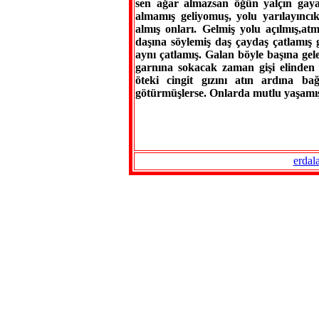
sen ağar almazsan öğün yalçın gay
almamış geliyomuş, yolu yarılayıncık
almış onları. Gelmiş yolu açılmış,a
daşına söylemiş daş çaydaş çatlamış 
aynı çatlamış. Galan böyle başına gel
garnına sokacak zaman gişi elinden 
öteki cingit gızını atın ardına b
götürmüşlerse. Onlarda mutlu yaşamış
erdal