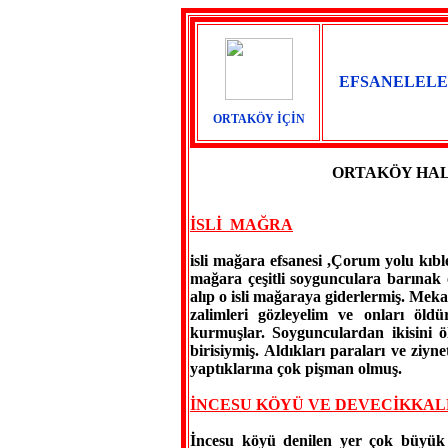
EFSANELELE
ORTAKÖY İÇİN
ORTAKÖY HAL
İSLİ MAĞRA
isli mağara efsanesi ,Çorum yolu kıble
mağara çeşitli soygunculara barınak 
alıp o isli mağaraya giderlermiş. Mek
zalimleri gözleyelim ve onları öld
kurmuşlar. Soygunculardan ikisini ö
birisiymiş. Aldıkları paraları ve ziyn
yaptıklarına çok pişman olmuş.
İNCESU KÖYÜ VE DEVECİKKAL
İncesu köyü denilen yer çok büyük