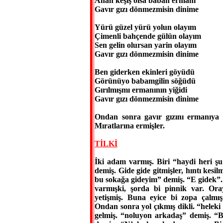
Anan keşiş olsa baban ermanı
Gavır gızı dönmezmisin dinime
Yürü güzel yürü yolun olayım
Çimenli bahçende gülün olayım
Sen gelin olursan yarin olayım
Gavır gızı dönmezmisin dinime
Ben giderken ekinleri göyüdü
Görünüyo babamgilin söğüdü
Gırılmışmı ermanının yiğidi
Gavır gızı dönmezmisin dinime
Ondan sonra gavır gızını ermanıya 
Mıratlarına ermişler.
TİLKİ
İki adam varmış. Biri “haydi heri ş
demiş. Gide gide gitmişler, hıntı kesi
bu sokağa gideyim” demiş. “E gidek”.
varmışki, şorda bi pinnik var. Or
yetişmiş. Buna eyice bi zopa çalmı
Ondan sonra yol çıkmış dikli. “helek
gelmiş. “noluyon arkadaş” demiş. “