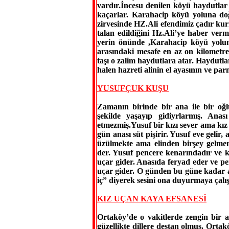
vardır.İncesu denilen köyü haydutlar 
kaçarlar. Karahacip köyü yoluna do
zirvesinde HZ.Ali efendimiz çadır ku
talan edildiğini Hz.Ali’ye haber verm
yerin önünde ,Karahacip köyü yolu
arasındaki mesafe en az on kilometred
taşı o zalim haydutlara atar. Haydutla
halen hazreti alinin el ayasının ve pa
YUSUFÇUK KUŞU
Zamanın birinde bir ana ile bir oğ
şekilde yaşayıp gidiyrlarmış. Ana
etmezmiş.Yusuf bir kızı sever ama kız 
gün anası süt pişirir. Yusuf eve gelir
üzülmekte ama elinden birşey gelmem
der. Yusuf pencere kenarındadır ve 
uçar gider. Anasıda feryad eder ve p
uçar gider. O günden bu güne kadar a
iç” diyerek sesini ona duyurmaya çalış
KIZ UÇAN KAYA EFSANESİ
Ortaköy’de o vakitlerde zengin bir a
güzellikte dillere destan olmuş. Ortak