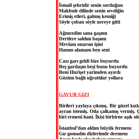
İsmail şehridir senin sorduğun
Makbule dilinde senin sevdiğin
Erimiş etleri, galmış kemiği
Söyle çoban söyle nereye gitti
Ağmezdim sana gaşımı
Dertlere saldım başımı
Mevlam onarsın işini
Hanım alamam ben seni
Cazı garı geldi bize buyurdu
Beş gardaşın beşi bunu buyurdu
Beni Hurişet yarimden ayırdı
Gözüm bağlı uğrattılar yollara
GAVUR GIZI
Birileri yaylaya çıkmış. Bir güzel kız
ayran istemiş. Oda çalkamış vermiş. 
biri ermeni hani. İkisi birbirne aşık o
İstanbul’dan aldım büyük fermenı
Gız gomadın dizlerimde dermenı