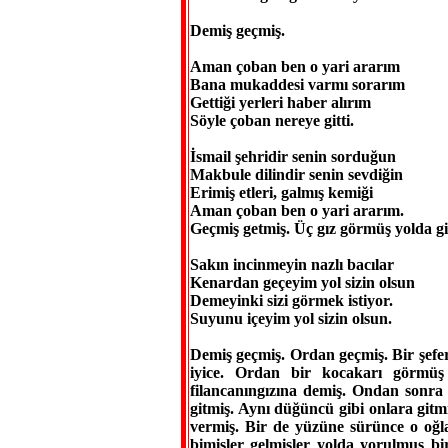
Demiş geçmiş.
Aman çoban ben o yari ararım
Bana mukaddesi varmı sorarım
Gettiği yerleri haber alırım
Söyle çoban nereye gitti.
İsmail şehridir senin sorduğun
Makbule dilindir senin sevdiğin
Erimiş etleri, galmış kemiği
Aman çoban ben o yari ararım.
Geçmiş getmiş. Üç gız görmüş yolda g
Sakın incinmeyin nazlı bacılar
Kenardan geçeyim yol sizin olsun
Demeyinki sizi görmek istiyor.
Suyunu içeyim yol sizin olsun.
Demiş geçmiş. Ordan geçmiş. Bir şefer
iyice. Ordan bir kocakarı görmü
filancanıngızına demiş. Ondan sonr
gitmiş. Aynı düğüncü gibi onlara git
vermiş. Bir de yüzüne sürünce o oğla
bimişler gelmişler yolda yorulmuş bi