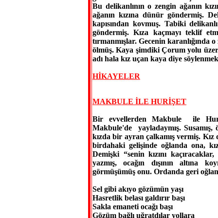
Bu delikanlının o zengin ağanın kızı
ağanın kızına dünür göndermiş. Deli
kapısından kovmuş. Tabiki delikanlı
göndermiş. Kıza kaçmayı teklif et
tırmanmışlar. Gecenin karanlığında o 
ölmüş. Kaya şimdiki Çorum yolu üzer
adı hala kız uçan kaya diye söylenmek
HİKAYELER
MAKBULE İLE HURİŞET
Bir evvellerden Makbule ile Huri
Makbule'de yayladaymış. Susamış, öğ
kızda bir ayran çalkamış vermiş. Kız
birdahaki gelişinde oğlanda ona, k
Demişki “senin kızını kaçıracaklar
yazmış, ocağın dışının altına ko
görmüşümüş onu. Ordanda geri oğlan
Sel gibi akıyo gözümün yaşı
Hasretlik belası galdırır başı
Sakla emaneti ocağı başı
Gözüm bağlı uğratdılar yollara