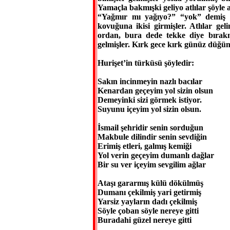
Yamaçla bakmışki geliyo atlılar şöyle 
“Yağmır mı yağıyo?” “yok” demiş “
kovuğuna ikisi girmişler. Atlılar g
ordan, bura dede tekke diye bırakm
gelmişler. Kırk gece kırk günüz düğün
Hurişet’in türküsü şöyledir:
Sakın incinmeyin nazlı bacılar
Kenardan geçeyim yol sizin olsun
Demeyinki sizi görmek istiyor.
Suyunu içeyim yol sizin olsun.
İsmail şehridir senin sorduğun
Makbule dilindir senin sevdiğin
Erimiş etleri, galmış kemiği
Yol verin geçeyim dumanlı dağlar
Bir su ver içeyim sevgilim ağlar
Ataşı gararmış külü dökülmüş
Dumanı çekilmiş yari getirmiş
Yarsiz yayların dadı çekilmiş
Söyle çoban söyle nereye gitti
Buradahi güzel nereye gitti