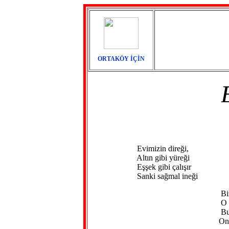
ORTAKÖY İÇİN
Evimizin direği,
Altın gibi yüreği
Eşşek gibi çalışır
Sanki sağmal ineği
Biz ona baba 
O getirir biz 
Bulamayız dü
Onun gibi bir