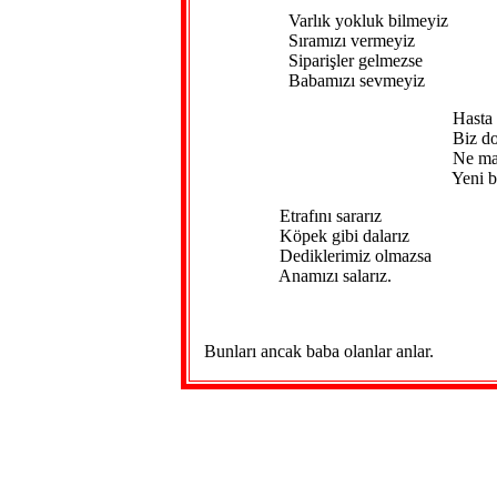
Varlık yokluk bilmeyiz
Sıramızı vermeyiz
Siparişler gelmezse
Babamızı sevmeyiz
Hasta oldum di
Biz doymadan y
Ne mankafa varl
Yeni bir şey gi
Etrafını sararız
Köpek gibi dalarız
Dediklerimiz olmazsa
Anamızı salarız.
Bunları ancak baba olanlar anlar.