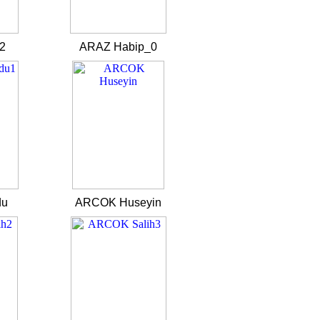
2
ARAZ Habip_0
du
ARCOK Huseyin