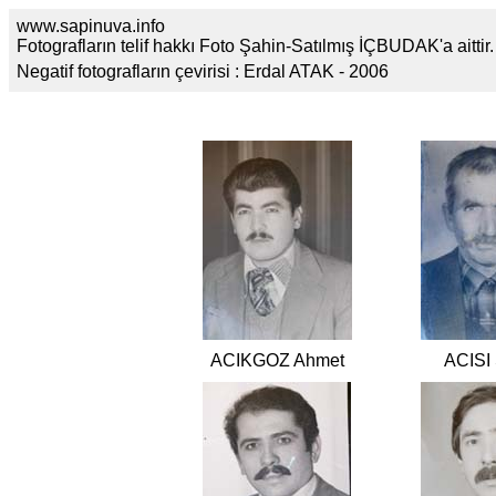
www.sapinuva.info
Fotografların telif hakkı Foto Şahin-Satılmış İÇBUDAK'a aittir.
Negatif fotografların çevirisi : Erdal ATAK
-
ACIKGOZ Ahmet
ACISI