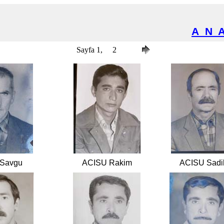
A
N
 2006
Sayfa 1,
2
 Savgu
ACISU Rakim
ACISU Sadi