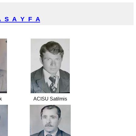
A
S
A
Y
F
A
k
ACISU Satilmis