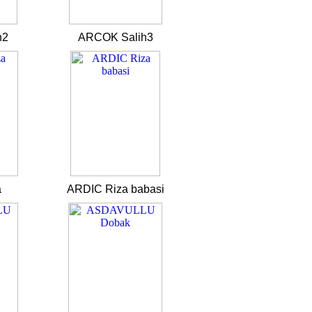
h2
ARCOK Salih3
a
ARDIC Riza babasi