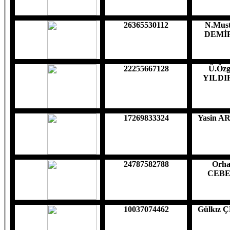
26365530112
N.Must
DEMİ
22255667128
Ü.Öz
YILDI
17269833324
Yasin 
24787582788
Orh
CEBE
10037074462
Gülkız 