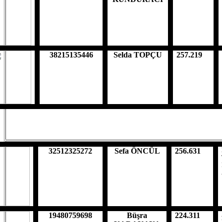
38215135446
Selda TOPÇU
257.219
32512325272
Sefa ÖNCÜL
256.631
19480759698
Büşra
224.311