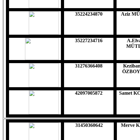
35224234870
Aziz M
35227234716
A.Elv
MÜT
31276366408
Keziba
ÖZBOY
42097005872
Samet 
31450360642
Merve 