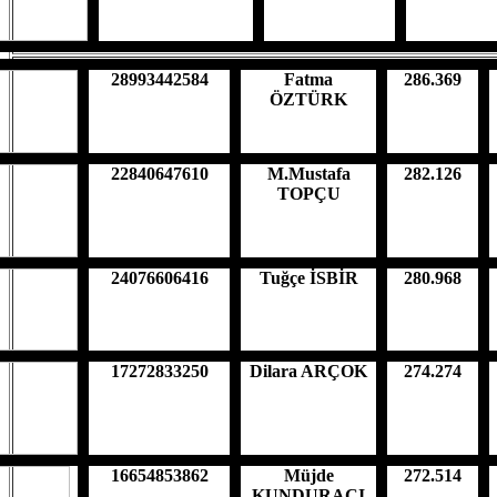
28993442584
Fatma
286.369
ÖZTÜRK
22840647610
M.Mustafa
282.126
TOPÇU
24076606416
Tuğçe İSBİR
280.968
17272833250
Dilara ARÇOK
274.274
16654853862
Müjde
272.514
KUNDURACI