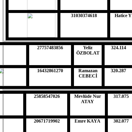
31030374618
Hatice 
27757483856
Yeliz
324.114
ÖZBOLAT
16432861270
Ramazan
320.287
CEBECİ
25858547026
Mevlüde Nur
317.075
ATAY
20671719902
Emre KAYA
302.077