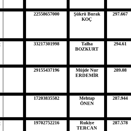
22558657000
Şükrü Burak
297.667
KOÇ
33217301998
Talha
294.61
BOZKURT
29155437196
Müjde Nur
289.08
ERDEMİR
17203835582
Mehtap
287.944
ÖNEN
19702752216
Rukiye
287.578
TERCAN