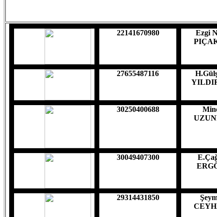
22141670980
Ezgi 
PIÇA
27655487116
H.Gül
YILDI
30250400688
Min
UZUN
30049407300
E.Çağ
ERG
29314431850
Şey
CEYH