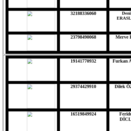
32188336060
Deni
ERAS
23798490068
Merve 
19141770932
Furkan
29374429910
Dilek 
16519849924
Ferid
DİC