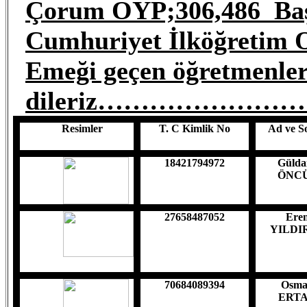
Çorum OYP;306,486 Başa
Cumhuriyet İlköğretim
Emeği geçen öğretmenleri
dileriz…………………
Resimler
T. C Kimlik No
Ad ve S
18421794972
Gülda
ÖNC
27658487052
Ere
YILDI
70684089394
Osm
ERT