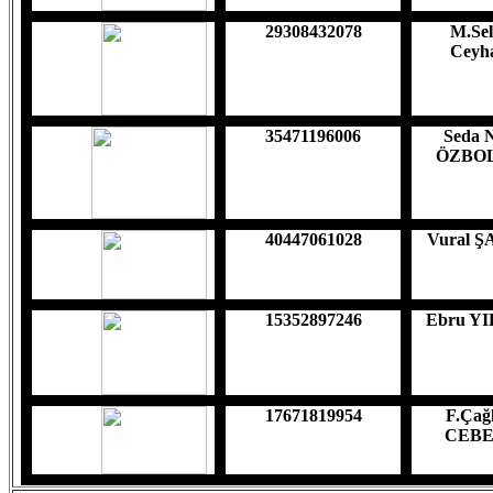
29308432078
M.Sel
Ceyh
35471196006
Seda 
ÖZBO
40447061028
Vural 
15352897246
Ebru Y
17671819954
F.Çağ
CEBE