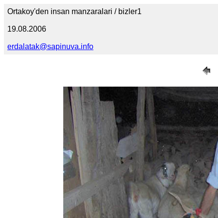
Ortakoy'den insan manzaralari / bizler1
19.08.2006
erdalatak@sapinuva.info